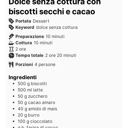
Dolce senza cottura con
biscotti secchi e cacao
Portata
Dessert
Keyword
dolce senza cottura
Preparazione
10
minuti
Cottura
10
minuti
2
ore
Tempo totale
2
ore
20
minuti
Porzioni
4
persone
Ingredienti
500
g
biscotti
500
ml
latte
50
g
zucchero
50
g
cacao amaro
40
g
amido di mais
20
g
burro
100
g
cioccolato
q.b.
farina di cocco