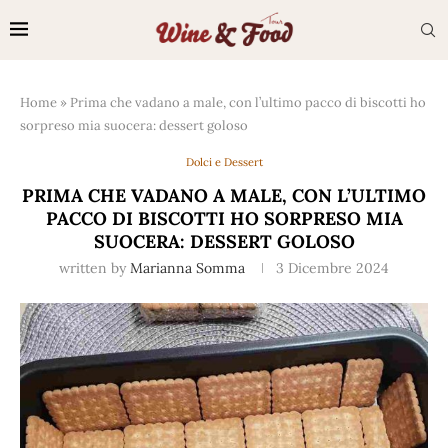
Home
»
Prima che vadano a male, con l’ultimo pacco di biscotti ho
sorpreso mia suocera: dessert goloso
Dolci e Dessert
PRIMA CHE VADANO A MALE, CON L’ULTIMO
PACCO DI BISCOTTI HO SORPRESO MIA
SUOCERA: DESSERT GOLOSO
written by
Marianna Somma
3 Dicembre 2024