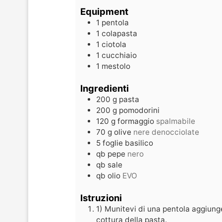
Equipment
1 pentola
1 colapasta
1 ciotola
1 cucchiaio
1 mestolo
Ingredienti
200
g
pasta
200
g
pomodorini
120
g
formaggio
spalmabile
70
g
olive
nere denocciolate
5
foglie
basilico
qb
pepe
nero
qb
sale
qb
olio
EVO
Istruzioni
1) Munitevi di una pentola aggiung
cottura della pasta.