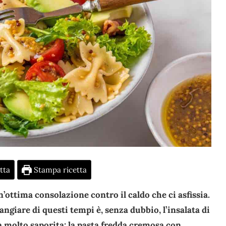
tta
Stampa ricetta
un’ottima consolazione contro il caldo che ci asfissia.
ngiare di questi tempi è, senza dubbio, l’insalata di
a molto saporita: la pasta fredda cremosa con