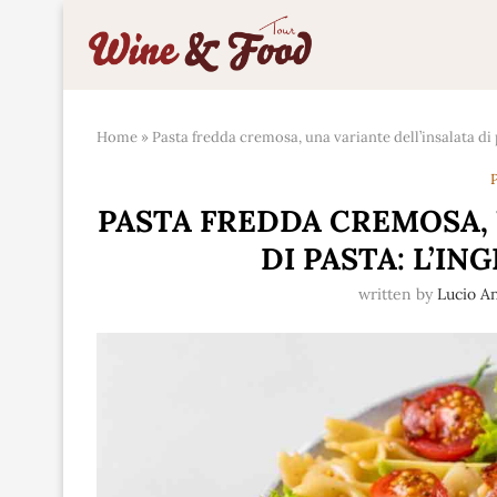
Home
»
Pasta fredda cremosa, una variante dell’insalata di 
P
PASTA FREDDA CREMOSA, 
DI PASTA: L’I
written by
Lucio A