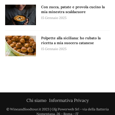
Con zucca, patate e provola cucino la
mia minestra scaldacuore
15 Gennaio 2025
Polpette alla siciliana: ho rubato la
ricetta a mia suocera catanese
15 Gennaio 2025
Chi siamo
Informativa Privacy
© Wineandfoodtour.it 2023 | Gfg Powerweb Srl - via della Batteria
Nomentana, 26 - Roma - IT