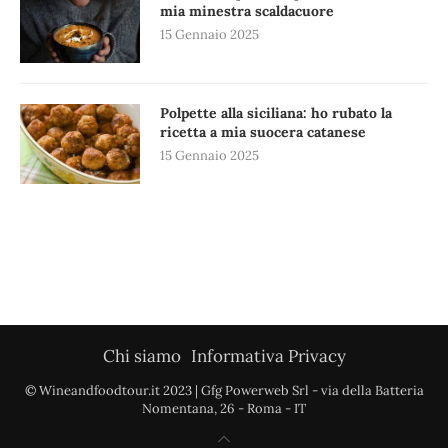
mia minestra scaldacuore
15 Gennaio 2025
Polpette alla siciliana: ho rubato la
ricetta a mia suocera catanese
15 Gennaio 2025
Chi siamo
Informativa Privacy
© Wineandfoodtour.it 2023 | Gfg Powerweb Srl - via della Batteria
Nomentana, 26 - Roma - IT