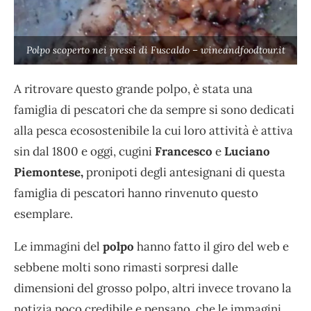
Polpo scoperto nei pressi di Fuscaldo – wineandfoodtour.it
A ritrovare questo grande polpo, è stata una
famiglia di pescatori che da sempre si sono dedicati
alla pesca ecosostenibile la cui loro attività è attiva
sin dal 1800 e oggi, cugini
Francesco
e
Luciano
Piemontese,
pronipoti degli antesignani di questa
famiglia di pescatori hanno rinvenuto questo
esemplare.
Le immagini del
polpo
hanno fatto il giro del web e
sebbene molti sono rimasti sorpresi dalle
dimensioni del grosso polpo, altri invece trovano la
notizia poco credibile e pensano, che le immagini