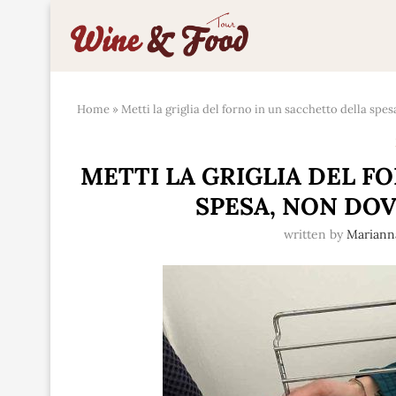
Home
»
Metti la griglia del forno in un sacchetto della spes
METTI LA GRIGLIA DEL F
SPESA, NON DOV
written by
Marian