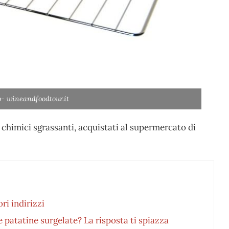
o- wineandfoodtour.it
i chimici sgrassanti, acquistati al supermercato di
ri indirizzi
e patatine surgelate? La risposta ti spiazza