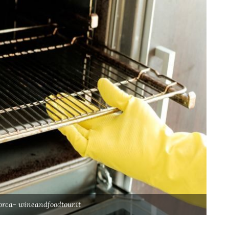
porca- wineandfoodtour.it