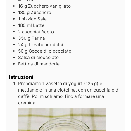
16
g
Zucchero vanigliato
180
g
Zucchero
1
pizzico
Sale
180
ml
Latte
2
cucchiai
Aceto
350
g
Farina
24
g
Lievito per dolci
50
g
Gocce di cioccolato
Salsa di cioccolato
Fettina di mandorle
Istruzioni
Prendiamo 1 vasetto di yogurt (125 g) e
mettiamolo in una ciotolina, con un cucchiaio di
caffè. Poi mischiamo, fino a formare una
cremina.