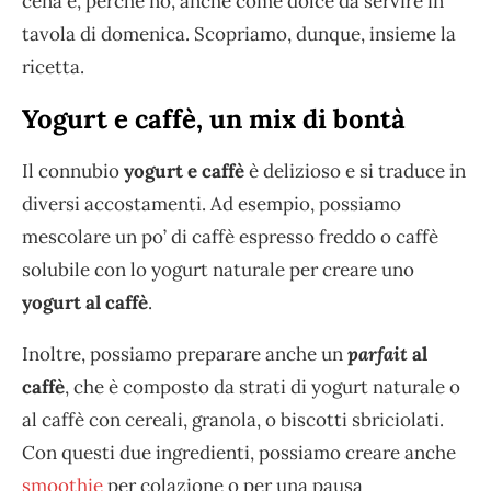
cena e, perché no, anche come dolce da servire in
tavola di domenica. Scopriamo, dunque, insieme la
ricetta.
Yogurt e caffè, un mix di bontà
Il connubio
yogurt e caffè
è delizioso e si traduce in
diversi accostamenti. Ad esempio, possiamo
mescolare un po’ di caffè espresso freddo o caffè
solubile con lo yogurt naturale per creare uno
yogurt al caffè
.
Inoltre, possiamo preparare anche un
parfait
al
caffè
, che è composto da strati di yogurt naturale o
al caffè con cereali, granola, o biscotti sbriciolati.
Con questi due ingredienti, possiamo creare anche
smoothie
per colazione o per una pausa