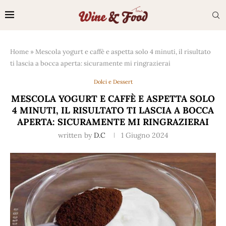
Home
»
Mescola yogurt e caffè e aspetta solo 4 minuti, il risultato
ti lascia a bocca aperta: sicuramente mi ringrazierai
Dolci e Dessert
MESCOLA YOGURT E CAFFÈ E ASPETTA SOLO
4 MINUTI, IL RISULTATO TI LASCIA A BOCCA
APERTA: SICURAMENTE MI RINGRAZIERAI
written by
D.C
1 Giugno 2024