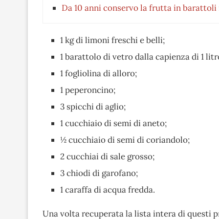
Da 10 anni conservo la frutta in barattol
1 kg di limoni freschi e belli;
1 barattolo di vetro dalla capienza di 1 litr
1 fogliolina di alloro;
1 peperoncino;
3 spicchi di aglio;
1 cucchiaio di semi di aneto;
½ cucchiaio di semi di coriandolo;
2 cucchiai di sale grosso;
3 chiodi di garofano;
1 caraffa di acqua fredda.
Una volta recuperata la lista intera di questi p