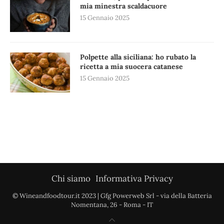
mia minestra scaldacuore
15 Gennaio 2025
Polpette alla siciliana: ho rubato la
ricetta a mia suocera catanese
15 Gennaio 2025
Chi siamo
Informativa Privacy
© Wineandfoodtour.it 2023 | Gfg Powerweb Srl - via della Batteria
Nomentana, 26 - Roma - IT