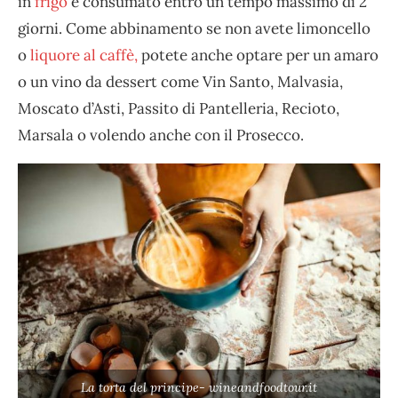
in
frigo
e consumato entro un tempo massimo di 2
giorni. Come abbinamento se non avete limoncello
o
liquore al caffè,
potete anche optare per un amaro
o un vino da dessert come Vin Santo, Malvasia,
Moscato d’Asti, Passito di Pantelleria, Recioto,
Marsala o volendo anche con il Prosecco.
La torta del principe- wineandfoodtour.it