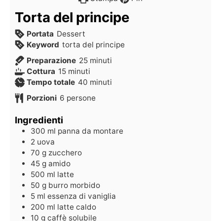
Torta del principe
Portata
Dessert
Keyword
torta del principe
Preparazione
25
minuti
Cottura
15
minuti
Tempo totale
40
minuti
Porzioni
6
persone
Ingredienti
300
ml
panna da montare
2
uova
70
g
zucchero
45
g
amido
500
ml
latte
50
g
burro morbido
5
ml
essenza di vaniglia
200
ml
latte caldo
10
g
caffè solubile