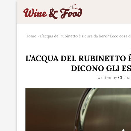
Home
»
L’acqua del rubinetto è sicura da bere? Ecco cosa d
L’ACQUA DEL RUBINETTO 
DICONO GLI E
written by
Chiara