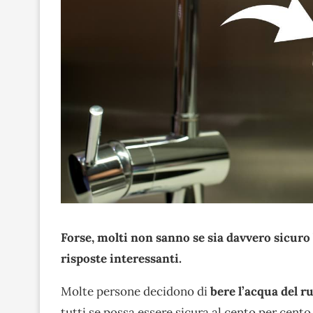
Forse, molti non sanno se sia davvero sicuro 
risposte interessanti.
Molte persone decidono di
bere l’acqua del r
tutti se possa essere sicura al cento per cento