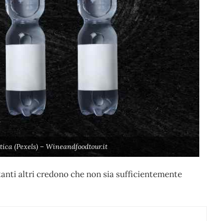
stica (Pexels) – Wineandfoodtour.it
tanti altri credono che non sia sufficientemente