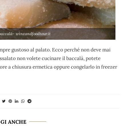
baccalà- wineandfoodtour.it
empre gustoso al palato. Ecco perché non deve mai
ssalato non volete cucinare il baccalà, potete
itore a chiusura ermetica oppure congelarlo in freezer
GGI ANCHE