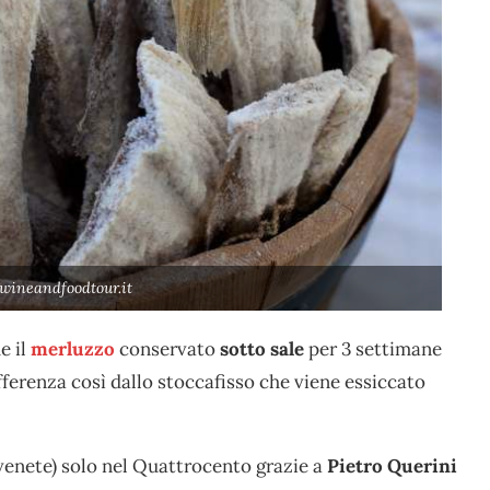
 wineandfoodtour.it
e il
merluzzo
conservato
sotto sale
per 3 settimane
ferenza così dallo stoccafisso che viene essiccato
o venete) solo nel Quattrocento grazie a
Pietro Querini