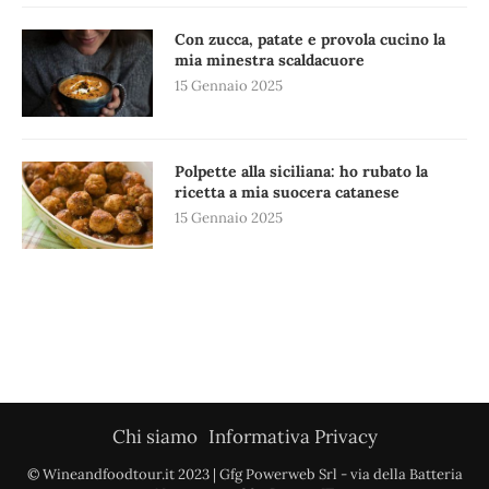
Con zucca, patate e provola cucino la
mia minestra scaldacuore
15 Gennaio 2025
Polpette alla siciliana: ho rubato la
ricetta a mia suocera catanese
15 Gennaio 2025
Chi siamo
Informativa Privacy
© Wineandfoodtour.it 2023 | Gfg Powerweb Srl - via della Batteria