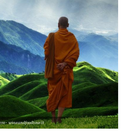
ere- wineandfoodtour.it