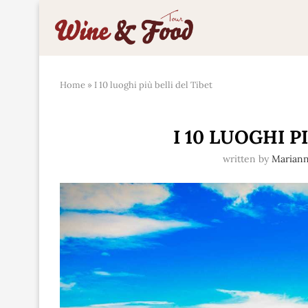
Home
»
I 10 luoghi più belli del Tibet
I 10 LUOGHI P
written by
Marian