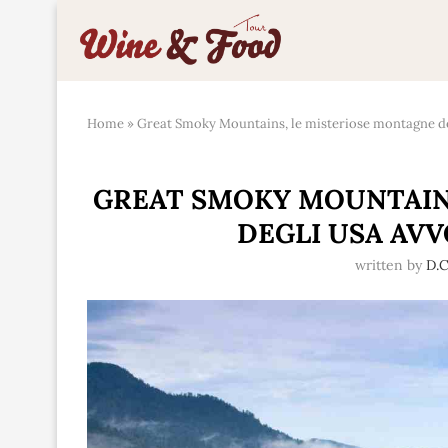
Home
»
Great Smoky Mountains, le misteriose montagne de
GREAT SMOKY MOUNTAIN
DEGLI USA AVV
written by
D.