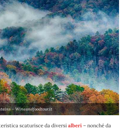
tains – Wineandfoodtour.it
teristica scaturisce da diversi
alberi
– nonché da