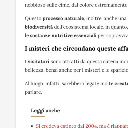
nebbioso sulle cime, dal colore estremamente
Questo
processo naturale
, inoltre, anche una
biodiversità
dell’ecosistema locale, in quanto, 
le
sostanze nutritive essenziali
per sopravviv
I misteri che circondano queste aff
I
visitatori
sono attratti da questa catena mont
bellezza, bensì anche per i misteri e le sparizi
Al luogo, infatti, sarebbero legate molte
creat
parlare.
Leggi anche
Si credeva estinto dal 2004, ma è riappar