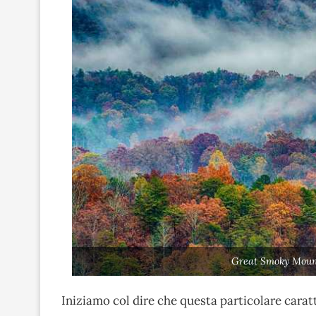
Great Smoky Moun
Iniziamo col dire che questa particolare carat