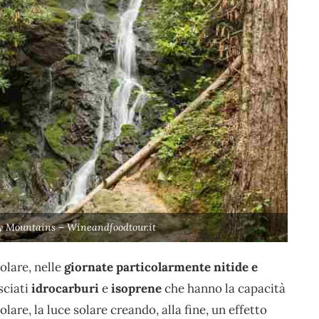
y Mountains – Wineandfoodtour.it
olare, nelle
giornate particolarmente nitide e
sciati
idrocarburi
e
isoprene
che hanno la capacità
are, la luce solare creando, alla fine, un effetto