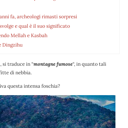
anni fa, archeologi rimasti sorpresi
volge e qual è il suo significato
rendo Mellah e Kasbah
le Dingzihu
 si traduce in “
montagne fumose
“, in quanto tali
itte di nebbia.
iva questa intensa foschia?