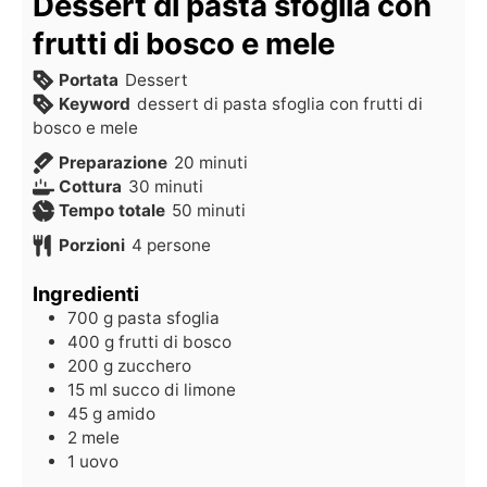
Dessert di pasta sfoglia con
frutti di bosco e mele
Portata
Dessert
Keyword
dessert di pasta sfoglia con frutti di
bosco e mele
Preparazione
20
minuti
Cottura
30
minuti
Tempo totale
50
minuti
Porzioni
4
persone
Ingredienti
700
g
pasta sfoglia
400
g
frutti di bosco
200
g
zucchero
15
ml
succo di limone
45
g
amido
2
mele
1
uovo