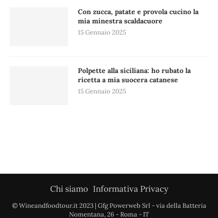
Con zucca, patate e provola cucino la
mia minestra scaldacuore
15 Gennaio 2025
Polpette alla siciliana: ho rubato la
ricetta a mia suocera catanese
15 Gennaio 2025
Chi siamo
Informativa Privacy
© Wineandfoodtour.it 2023 | Gfg Powerweb Srl - via della Batteria
Nomentana, 26 - Roma - IT