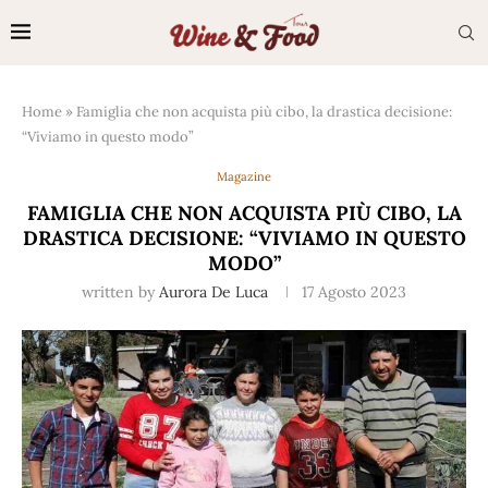
Home
»
Famiglia che non acquista più cibo, la drastica decisione:
“Viviamo in questo modo”
Magazine
FAMIGLIA CHE NON ACQUISTA PIÙ CIBO, LA
DRASTICA DECISIONE: “VIVIAMO IN QUESTO
MODO”
written by
Aurora De Luca
17 Agosto 2023