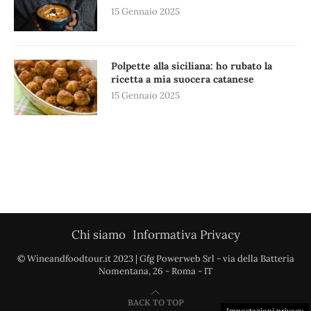
15 Gennaio 2025
Polpette alla siciliana: ho rubato la
ricetta a mia suocera catanese
15 Gennaio 2025
Chi siamo
Informativa Privacy
© Wineandfoodtour.it 2023 | Gfg Powerweb Srl - via della Batteria
Nomentana, 26 - Roma - IT
BACK TO TOP