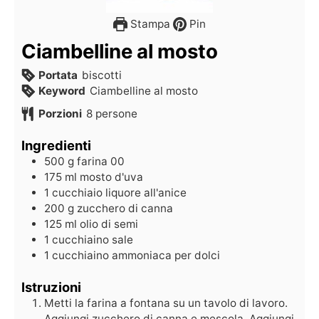
Stampa
Pin
Ciambelline al mosto
Portata
biscotti
Keyword
Ciambelline al mosto
Porzioni
8
persone
Ingredienti
500
g
farina 00
175
ml
mosto d'uva
1
cucchiaio
liquore all'anice
200
g
zucchero di canna
125
ml
olio di semi
1
cucchiaino
sale
1
cucchiaino
ammoniaca per dolci
Istruzioni
Metti la farina a fontana su un tavolo di lavoro.
Aggiungi zucchero di canna e mescola. Aggiungi