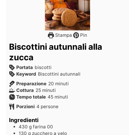
Stampa
Pin
Biscottini autunnali alla
zucca
Portata
biscotti
Keyword
Biscottini autunnali
Preparazione
20
minuti
Cottura
25
minuti
Tempo totale
45
minuti
Porzioni
4
persone
Ingredienti
430
g
farina 00
130
g
zucchero a velo