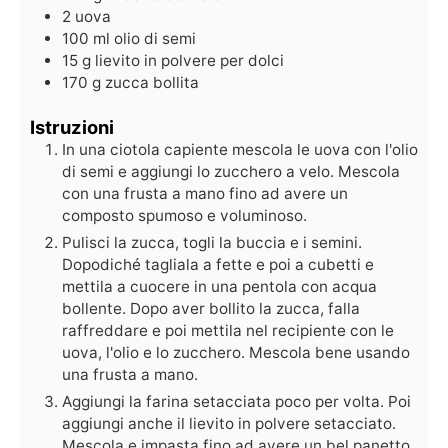
2
uova
100
ml
olio di semi
15
g
lievito in polvere per dolci
170
g
zucca bollita
Istruzioni
In una ciotola capiente mescola le uova con l'olio
di semi e aggiungi lo zucchero a velo. Mescola
con una frusta a mano fino ad avere un
composto spumoso e voluminoso.
Pulisci la zucca, togli la buccia e i semini.
Dopodiché tagliala a fette e poi a cubetti e
mettila a cuocere in una pentola con acqua
bollente. Dopo aver bollito la zucca, falla
raffreddare e poi mettila nel recipiente con le
uova, l'olio e lo zucchero. Mescola bene usando
una frusta a mano.
Aggiungi la farina setacciata poco per volta. Poi
aggiungi anche il lievito in polvere setacciato.
Mescola e impasta fino ad avere un bel panetto