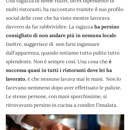
Una ragazza di nome Hazel, un’ex dipendente di
molti ristoranti, ha raccontato tramite il suo profilo
social delle cose che ha visto mentre lavorava
davvero da far rabbrividire. La ragazza
ha persino
consigliato di non andare più in nessuna locale
.
Inoltre, suggerisce di non farsi ingannare
dall’apparenza, quando notiamo tutto pulito tutto
splendente. Non è sempre così. Una cosa che
è
successa quasi in tutti i ristoranti dove lei ha
lavorato
, è che nessuno lavava mai le mani. Non lo
facevano nemmeno dopo aver effettuato le pulizie.
Le stesse persone, con mani sporchissime, si
ritrovavano persino in cucina a condire l’insalata.