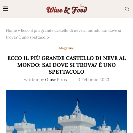
Home
»
Ecco il più grande castello di neve al mondo: sai dove si
trova? È uno spettacolo
Magazine
ECCO IL PIÙ GRANDE CASTELLO DI NEVE AL
MONDO: SAI DOVE SI TROVA? È UNO
SPETTACOLO
written by
Giusy Pirosa
3 Febbraio 2023