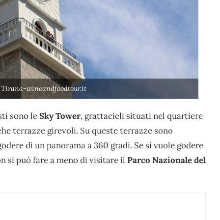
o, Tirana-wineandfoodtour.it
sti sono le
Sky Tower
, grattacieli situati nel quartiere
che terrazze girevoli. Su queste terrazze sono
 godere di un panorama a 360 gradi. Se si vuole godere
on si può fare a meno di visitare il
Parco Nazionale del