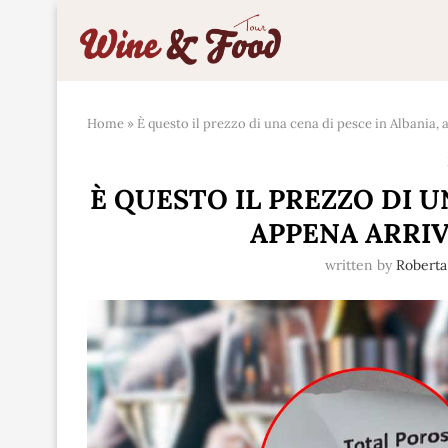
Home
»
È questo il prezzo di una cena di pesce in Albania,
È QUESTO IL PREZZO DI U
APPENA ARRI
written by
Roberta