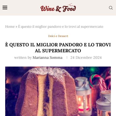
Home
»
È questo il miglior pandoro e lo trovi al supermercato
Dolci e Dessert
È QUESTO IL MIGLIOR PANDORO E LO TROVI
AL SUPERMERCATO
written by
Marianna Somma
24 Dicembre 2024