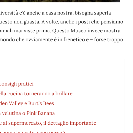
versità c’è anche a casa nostra, bisogna saperla
uesto non guasta. A volte, anche i posti che pensiamo
nimali mai viste prima. Questo Museo invece mostra
mondo che ovviamente è in frenetico e – forse troppo
onsigli pratici
ella cucina torneranno a brillare
den Valley e Burt’s Bees
a velutina o Pink Banana
e al supermercato, il dettaglio importante
o come la peste: ecco perché