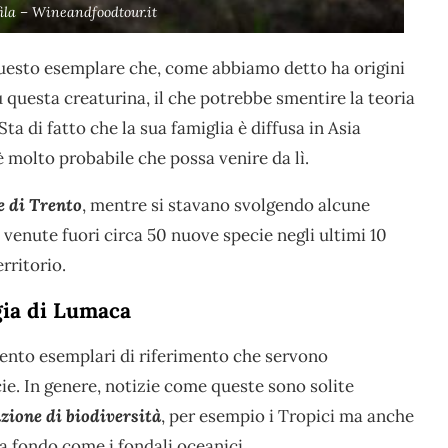
ila – Wineandfoodtour.it
esto esemplare che, come abbiamo detto ha origini
u questa creaturina, il che potrebbe smentire la teoria
Sta di fatto che la sua famiglia è diffusa in Asia
 è molto probabile che possa venire da lì.
e di Trento
, mentre si stavano svolgendo alcune
venute fuori circa 50 nuove specie negli ultimi 10
rritorio.
gia di Lumaca
ento esemplari di riferimento che servono
ie. In genere, notizie come queste sono solite
zione di biodiversità
, per esempio i Tropici ma anche
a fondo come i fondali oceanici.