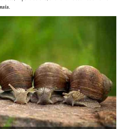
nsis
.