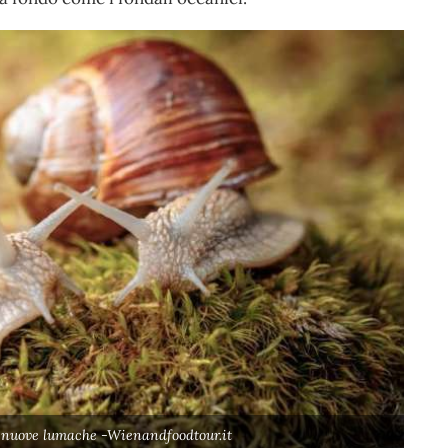
e nuove lumache -Wienandfoodtour.it