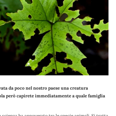
ivata da poco nel nostro paese una creatura
ola però capirete immediatamente a quale famiglia
 scienza ha annoverato tra le specie animali. Si tratta