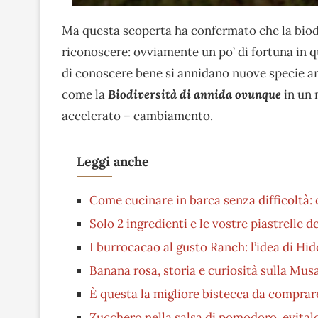
Ma questa scoperta ha confermato che la biodi
riconoscere: ovviamente un po’ di fortuna in q
di conoscere bene si annidano nuove specie a
come la
Biodiversità di annida ovunque
in un 
accelerato – cambiamento.
Leggi anche
Come cucinare in barca senza difficoltà: c
Solo 2 ingredienti e le vostre piastrelle d
I burrocacao al gusto Ranch: l’idea di Hid
Banana rosa, storia e curiosità sulla Mus
È questa la migliore bistecca da comprar
Zucchero nella salsa di pomodoro, evital