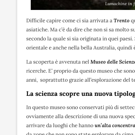
Lumachine in f
Difficile capire come ci sia arrivata a
Trento
qu
asiatiche. Ma c’è da dire che non si sa molto s
secondo la quale si sia originata in quei paesi. 
orientale e anche nella bella Australia, quindi
La scoperta è avvenuta nel
Museo delle Scienz
ricerche. E’ proprio da questo museo che sono 
anni, soprattutto grazie all’esplorazione del te
La scienza scopre una nuova tipolo
In questo museo sono conservati più di settec
ovviamente alla descrizione di una nuova spec
arrivare da luoghi che hanno
un’alta concentra
da zone che non sono state esplorare da cima 