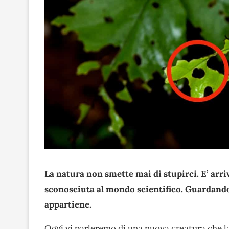
La natura non smette mai di stupirci. E’ arr
sconosciuta al mondo scientifico. Guardand
appartiene.
Oggi vi parleremo di una nuova creatura che la