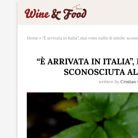
Home
»
“È arrivata in Italia”, mai visto nulla di simile: sco
“È ARRIVATA IN ITALIA”
SCONOSCIUTA AL
written by
Cristia