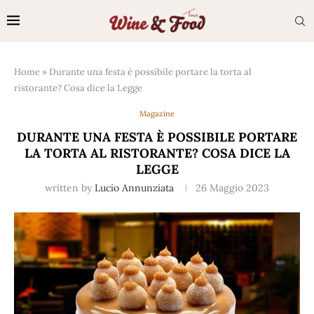
Home
»
Durante una festa è possibile portare la torta al
ristorante? Cosa dice la Legge
Magazine
DURANTE UNA FESTA È POSSIBILE PORTARE
LA TORTA AL RISTORANTE? COSA DICE LA
LEGGE
written by
Lucio Annunziata
26 Maggio 2023