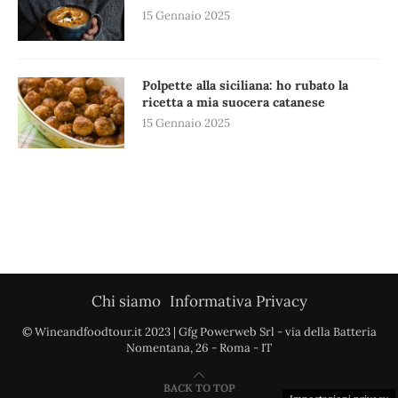
15 Gennaio 2025
Polpette alla siciliana: ho rubato la
ricetta a mia suocera catanese
15 Gennaio 2025
Chi siamo
Informativa Privacy
© Wineandfoodtour.it 2023 | Gfg Powerweb Srl - via della Batteria
Nomentana, 26 - Roma - IT
BACK TO TOP