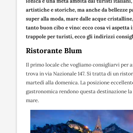
ionica è una meta ambita dai turisti italiani,
artistiche e storiche, ma anche da bellezze pa
super alla moda, mare dalle acque cristalline
tanto buon cibo e vino: ecco cosa vi aspetta 
trappole per turisti, ecco gli indirizzi consig
Ristorante Blum
Il primo locale che vogliamo consigliarvi per 
trova in via Nazionale 147. Si tratta di un ris
martedì alla domenica. La posizione eccellente
gastronomica rendono questa destinazione la 
mare.