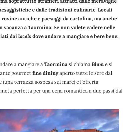
 ma soprattutto stranieri attratti dalle meraviglie
esaggistiche e dalle tradizioni culinarie. Locali
, rovine antiche e paesaggi da cartolina, ma anche
in vacanza a Taormina. Se non volete cadere nelle
liati dai
locals
dove andare a mangiare e bere bene.
andare a mangiare a
Taormina
si chiama
Blum
e si
torante gourmet
fine dining
aperto tutte le sere dal
 (una terrazza sospesa sul mare) e l’offerta
meta perfetta per una cena romantica a due passi dal