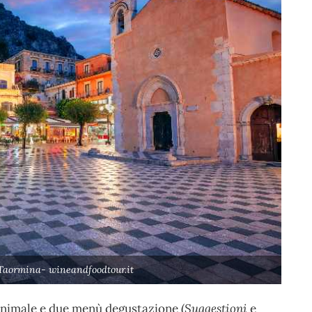
 Taormina- wineandfoodtour.it
minimale e due menù degustazione (
Suggestioni
e