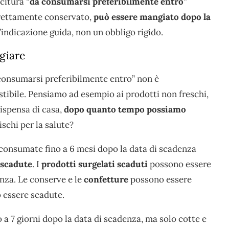
citura “
da consumarsi preferibilmente entro”
rrettamente conservato,
può essere mangiato dopo la
n’indicazione guida, non un obbligo rigido.
giare
 consumarsi preferibilmente entro” non è
ibile. Pensiamo ad esempio ai prodotti non freschi,
dispensa di casa,
dopo quanto tempo possiamo
schi per la salute?
onsumate fino a 6 mesi dopo la data di scadenza
 scadute
. I
prodotti surgelati scaduti
possono essere
nza. Le conserve e le
confetture
possono essere
 essere scadute.
a 7 giorni dopo la data di scadenza, ma solo cotte e