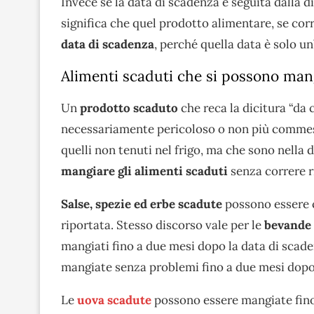
Invece se la data di scadenza è seguita dalla di
significa che quel prodotto alimentare, se co
data di scadenza
, perché quella data è solo u
Alimenti scaduti che si possono man
Un
prodotto scaduto
che reca la dicitura “da
necessariamente pericoloso o non più commest
quelli non tenuti nel frigo, ma che sono nella 
mangiare gli alimenti scaduti
senza correre ri
Salse, spezie ed erbe scadute
possono essere c
riportata. Stesso discorso vale per le
bevande
mangiati fino a due mesi dopo la data di scade
mangiate senza problemi fino a due mesi dopo
Le
uova scadute
possono essere mangiate fino 