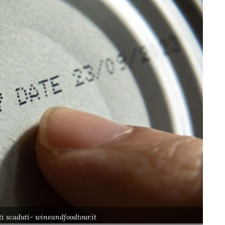
i scaduti- wineandfoodtour.it