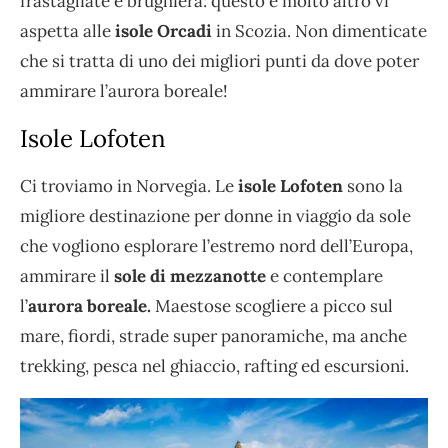
frastagliate e brughiera: questo e molto altro vi
aspetta alle
isole Orcadi
in Scozia. Non dimenticate
che si tratta di uno dei migliori punti da dove poter
ammirare l’aurora boreale!
Isole Lofoten
Ci troviamo in Norvegia. Le
isole Lofoten
sono la
migliore destinazione per donne in viaggio da sole
che vogliono esplorare l’estremo nord dell’Europa,
ammirare il
sole di mezzanotte
e contemplare
l’
aurora boreale.
Maestose scogliere a picco sul
mare, fiordi, strade super panoramiche, ma anche
trekking, pesca nel ghiaccio, rafting ed escursioni.