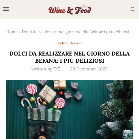
Home
»
Dolci da realizzare nel giorno della Befana: i più deliziosi
Dolci e Dessert
DOLCI DA REALIZZARE NEL GIORNO DELLA
BEFANA: I PIÙ DELIZIOSI
written by
D.C
29 Dicembre 2023