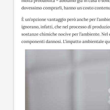
molta probabilità – abbiamo già in casa o son
dovessimo comprarli, hanno un costo contenu
È un’opzione vantaggio però anche per l’ambi
ignorano, infatti, che nel processo di produzi
sostanze chimiche nocive per l’ambiente. Nel de
componenti dannosi. L’impatto ambientale quo