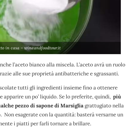
atto in casa – wineandfoodtour.it
nche l’aceto bianco alla miscela. L’aceto avrà un ruolo
razie alle sue proprietà antibatteriche e sgrassanti.
colate tutti gli ingredienti insieme fino a ottenere
pparire un po’ liquido. Se lo preferite, quindi,
più
alche pezzo di sapone di Marsiglia
grattugiato nella
o. Non esagerate con la quantità: basterà versarne un
te i piatti per farli tornare a brillare.