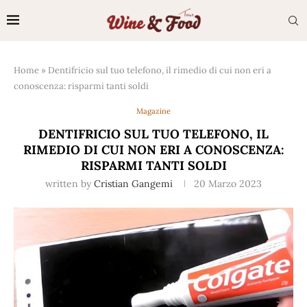
Home
»
Dentifricio sul tuo telefono, il rimedio di cui non eri a
conoscenza: risparmi tanti soldi
Magazine
DENTIFRICIO SUL TUO TELEFONO, IL
RIMEDIO DI CUI NON ERI A CONOSCENZA:
RISPARMI TANTI SOLDI
written by
Cristian Gangemi
20 Marzo 2023