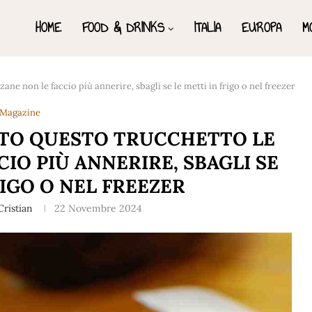
HOME
FOOD & DRINKS
ITALIA
EUROPA
M
e non le faccio più annerire, sbagli se le metti in frigo o nel freezer
Magazine
TO QUESTO TRUCCHETTO LE
IO PIÙ ANNERIRE, SBAGLI SE
RIGO O NEL FREEZER
ristian
22 Novembre 2024