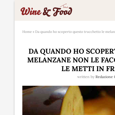
Home
»
Da quando ho scoperto questo trucchetto le melanzan
DA QUANDO HO SCOPER
MELANZANE NON LE FACC
LE METTI IN F
written by
Redazione C