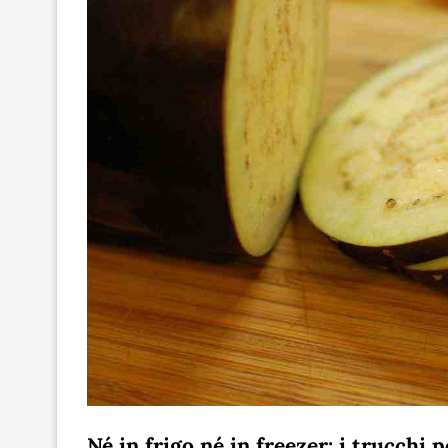
Né in frigo né in freezer: i trucchi