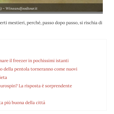
ls) – Wineandfoodtour.it
rti mestieri, perché, passo dopo passo, si rischia di
nare il freezer in pochissimi istanti
odo della pentola torneranno come nuovi
ieta
’Eurospin? La risposta è sorprendente
ta più buona della città