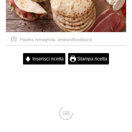
Piadina romagnola- wineandfoodtour.it
Inserisci ricetta
Stampa ricetta
Ad