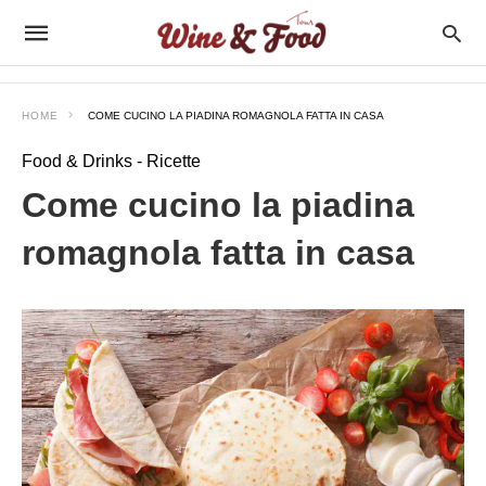
Come+cucino+la+piadina+romagnola+fatta+in+casa
wineandfoodtourit
/come-
cucino-
la-
piadina-
HOME
COME CUCINO LA PIADINA ROMAGNOLA FATTA IN CASA
romagnola-
fatta-
in-
Food & Drinks - Ricette
casa/amp/
Come cucino la piadina
romagnola fatta in casa