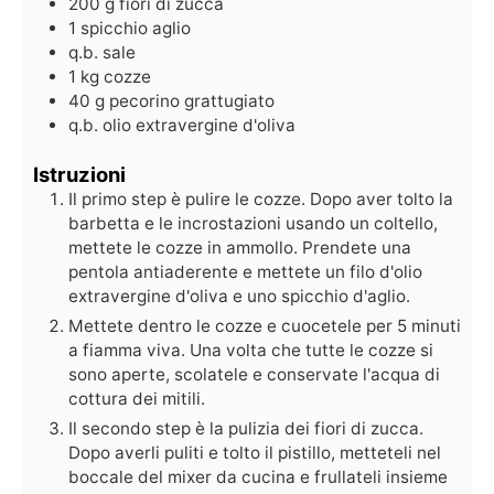
200
g
fiori di zucca
1
spicchio
aglio
q.b.
sale
1
kg
cozze
40
g
pecorino grattugiato
q.b.
olio extravergine d'oliva
Istruzioni
Il primo step è pulire le cozze. Dopo aver tolto la
barbetta e le incrostazioni usando un coltello,
mettete le cozze in ammollo. Prendete una
pentola antiaderente e mettete un filo d'olio
extravergine d'oliva e uno spicchio d'aglio.
Mettete dentro le cozze e cuocetele per 5 minuti
a fiamma viva. Una volta che tutte le cozze si
sono aperte, scolatele e conservate l'acqua di
cottura dei mitili.
Il secondo step è la pulizia dei fiori di zucca.
Dopo averli puliti e tolto il pistillo, metteteli nel
boccale del mixer da cucina e frullateli insieme