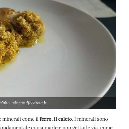
t’olio-wineandfoodtour.it
 minerali come il
ferro, il calcio
. I minerali sono
è fondamentale consumarle e non gettarle via, come