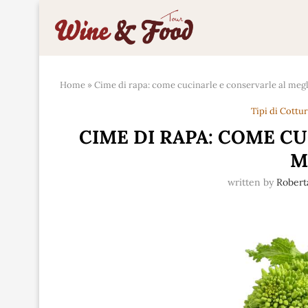
Home
»
Cime di rapa: come cucinarle e conservarle al meg
Tipi di Cottu
CIME DI RAPA: COME C
M
written by
Robert