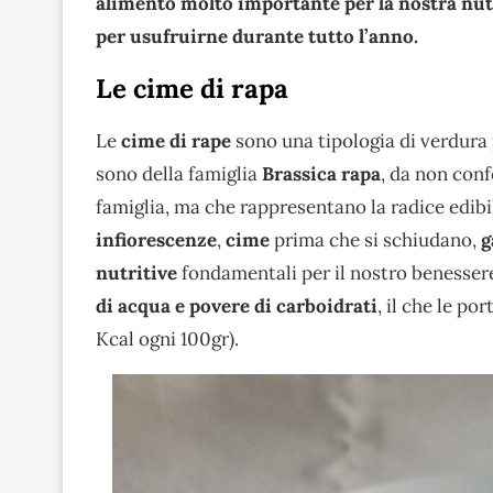
alimento molto importante per la nostra nu
per usufruirne durante tutto l’anno.
Le cime di rapa
Le
cime di rape
sono una tipologia di verdur
sono della famiglia
Brassica rapa
, da non conf
famiglia, ma che rappresentano la radice edib
infiorescenze
,
cime
prima che si schiudano,
g
nutritive
fondamentali per il nostro benessere
di acqua e povere di carboidrati
, il che le po
Kcal ogni 100gr).