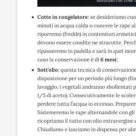
Barattolo con cime d
Cotte in congelatore
: se desideriamo cuo
minuti in acqua calda o cuocere le rape a
riporremo (fredde) in contenitori ermetic
devono essere condite ne stracotte. Perc
ripasseremo in padella e sarà in quel mo
caso la conservazione è di
6 mesi
;
Sott’olio
: questa tecnica di conservazione
disposizione per un periodo più lungo (fin
lavaggio, i vegetali andranno sbollentati p
1/5 di aceto). Consecutivamente le scol
perdere tutta l’acqua in eccesso. Preparer
Sistemeremo le rape alternandole con gli a
ricopriamo il tutto con olio extravergine d
Chiudiamo e lasciamo in dispensa per alm