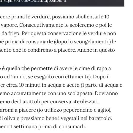
i rapa sott’olio-wineandfoodtour.it
cere prima le verdure, possiamo sbollentarle 10
l vapore. Consecutivamente le scoleremo e poi le
i da frigo. Per questa conservazione le verdure non
hé prima di consumarle (dopo lo scongelamento) le
mento che le condiremo a piacere. Anche in questo
 è quella che permette di avere le cime di rapa a
o ad 1 anno, se eseguito correttamente). Dopo il
er circa 10 minuti in acqua e aceto (1 parte di acqua e
eremo accuratamente con uno scolapasta. Dovranno
emo dei barattoli per conserva sterilizzati.
romi a piacere (io utilizzo peperoncino e aglio),
i oliva e pressiamo bene i vegetali nel barattolo.
eno 1 settimana prima di consumarli.