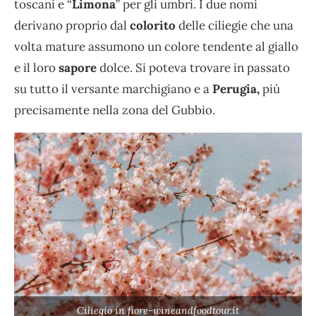
toscani e “
Limona
” per gli umbri. I due nomi
derivano proprio dal
colorito
delle ciliegie che una
volta mature assumono un colore tendente al giallo
e il loro
sapore
dolce. Si poteva trovare in passato
su tutto il versante marchigiano e a
Perugia,
più
precisamente nella zona del Gubbio.
Ciliegio in fiore-wineandfoodtour.it