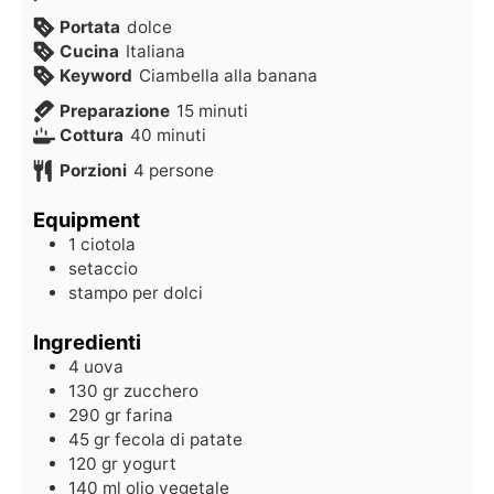
Portata
dolce
Cucina
Italiana
Keyword
Ciambella alla banana
Preparazione
15
minuti
Cottura
40
minuti
Porzioni
4
persone
Equipment
1 ciotola
setaccio
stampo per dolci
Ingredienti
4
uova
130
gr
zucchero
290
gr
farina
45
gr
fecola di patate
120
gr
yogurt
140
ml
olio vegetale