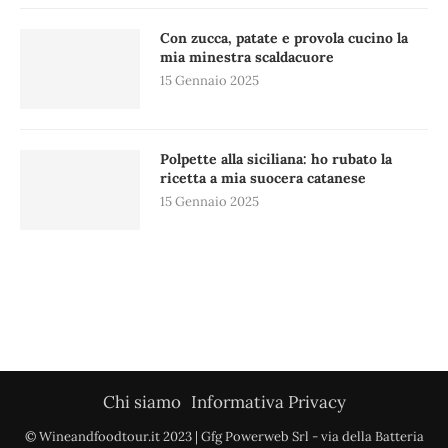
Con zucca, patate e provola cucino la
mia minestra scaldacuore
15 Gennaio 2025
Polpette alla siciliana: ho rubato la
ricetta a mia suocera catanese
15 Gennaio 2025
Chi siamo
Informativa Privacy
© Wineandfoodtour.it 2023 | Gfg Powerweb Srl - via della Batteria