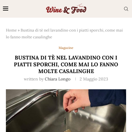
Home
»
Bustina di tè nel lavandino con i piatti sporchi, come mai
lo fanno molte casalinghe
Magazine
BUSTINA DI TÈ NEL LAVANDINO CON I
PIATTI SPORCHI, COME MAI LO FANNO
MOLTE CASALINGHE
written by
Chiara Longo
2 Maggio 2023