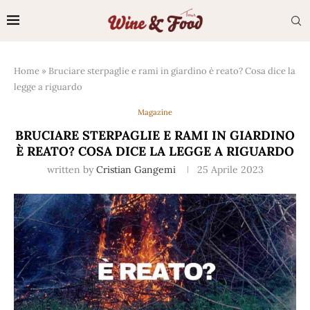
Home
»
Bruciare sterpaglie e rami in giardino è reato? Cosa dice la
legge a riguardo
Magazine
BRUCIARE STERPAGLIE E RAMI IN GIARDINO
È REATO? COSA DICE LA LEGGE A RIGUARDO
written by
Cristian Gangemi
25 Aprile 2023