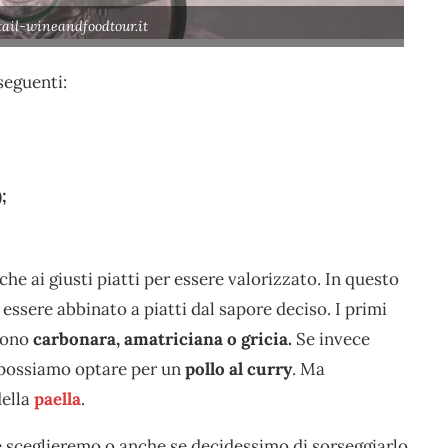
tail-wineandfoodtour.it
seguenti:
;
e ai giusti piatti per essere valorizzato. In questo
i essere abbinato a piatti dal sapore deciso. I primi
sono
carbonara, amatriciana o gricia.
Se invece
a possiamo optare per un
pollo al curry
. Ma
della
paella
.
 sceglieremo o anche se decidessimo di sorseggiarlo