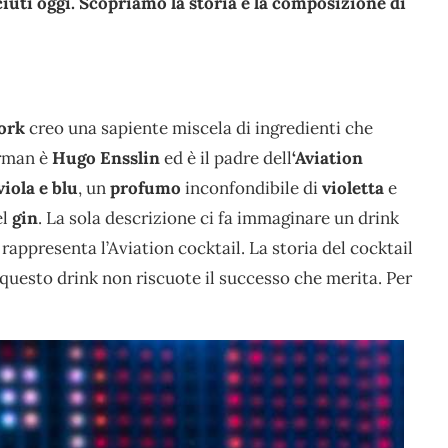
ciuti oggi. Scopriamo la storia e la composizione di
ork
creo una sapiente miscela di ingredienti che
arman è
Hugo Ensslin
ed è il padre dell
‘Aviation
viola e blu
, un
profumo
inconfondibile di
violetta
e
el
gin
. La sola descrizione ci fa immaginare un drink
 rappresenta l’Aviation cocktail. La storia del cocktail
questo drink non riscuote il successo che merita. Per