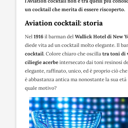
l’Aviation cocktail non è tra quelli più conos
un cocktail che merita di essere riscoperto.
Aviation cocktail: storia
Nel
1916
il barman del
Wallick Hotel di New Y
diede vita ad un cocktail molto elegante. Il b
cocktail
. Colore chiaro che oscilla
tra toni di 
ciliegie acerbe
intersecato dai toni resinosi d
elegante, raffinato, unico, ed è proprio ciò che
è abbastanza antica ma nonostante la sua età 
quale motivo?