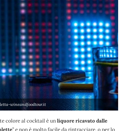
oletta-wineandfoodtour.it
te colore al cocktail è un
liquore ricavato dalle
olette
” e non è molto facile da rintracciare, o per lo