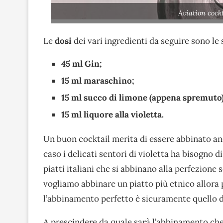
Aviation cock
Le
dosi
dei vari ingredienti da seguire sono le 
45 ml Gin;
15 ml maraschino;
15 ml succo di limone (appena spremuto)
15 ml liquore alla violetta.
Un buon cocktail merita di essere abbinato anch
caso i delicati sentori di violetta ha bisogno d
piatti italiani che si abbinano alla perfezione 
vogliamo abbinare un piatto più etnico allor
l’abbinamento perfetto è sicuramente quello 
A prescindere da quale sarà l’abbinamento che